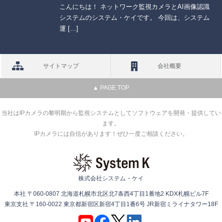
こんにちは！ ネットワーク監視カメラとAI画像認識
システムのシステム・ケイです。 今回は、システム
運 […]
サイトマップ
会社概要
▲ PAGE TOP
当社はIPカメラの黎明期から監視システムとしてソフトウェアを開発・提供してい
ます。
IPカメラには自信があります！ぜひ一度ご相談ください。
株式会社システム・ケイ
本社 〒060-0807 北海道札幌市北区北7条西4丁目1番地2 KDX札幌ビル7F
東京支社 〒160-0022 東京都新宿区新宿4丁目1番6号 JR新宿ミライナタワー18F