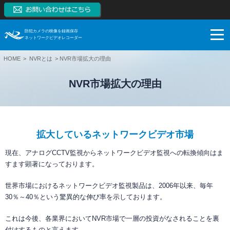
防犯カメラの映像を録画保存
ネットワークビデオレコーダー
HOME
NVRとは
NVR市場拡大の理由
NVRとは
NVRの特長
NVR市場拡大の理由
NVRとは
製品一覧
監視カメラはアナログからデジタルへ
NVRの特長
ネットワークカメラとは
ブログ
スマートフォンモニタリング
製品一覧
拡大しているネットワークビデオ市場
NVRとDVRの違い
対応カメラ一覧
ご購入検討
1~128CH（RAID対応、大容量対応、高機能）
ブログ
現在、アナログCCTV監視からネットワークビデオ監視への転換傾向はま
すます顕著になっております。
NVR市場拡大の理由
NVR本体無料保証
【販売終了】4CH（小型）
サポート
お役立ち
ご購入検討
世界市場におけるネットワークビデオ監視製品は、2006年以来、毎年
システム構成例
【販売終了】8CH、16CH（PoE内蔵、RAID対応）
導入事例
システム・ケイAIサイトへ
録画保存日数計算
30％～40％という驚異的な伸び率を示しております。
利用シーン
ネットワークカメラ
技術情報
ダウンロード
SK VMS(ビデオマネージメントシステム)サイトへ
これは今後、各業界においてNVR市場で一層の投資がなされることを裏
付けするものと言えます。