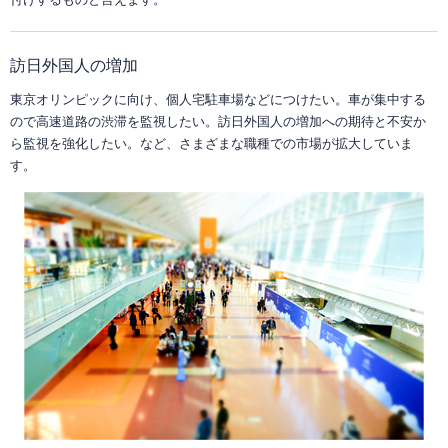
ソフトウエア一覧
NVRの知識
NVRデモサイト
ネットワークカメラサイトへ
NVR過去製品一覧
定期配信メールのご登録
導入までの流れ
システム・ケイサイトへ
訪日外国人の増加
ラインナップ一覧
デモ機貸出
東京オリンピックに向け、個人宅駐車場などにつけたい。車が集中する
ので高速道路の渋滞を監視したい。訪日外国人の増加への期待と不安か
対応カメラ一覧
ら監視を強化したい。など、さまざまな職種での市場が拡大していま
す。