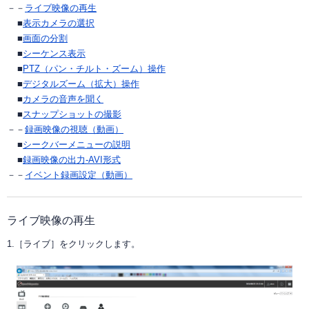
ソフトウエア一覧
NVRの知識
NVRデモサイト
ネットワークカメラサイトへ
ライブ映像の再生
表示カメラの選択
NVR過去製品一覧
定期配信メールのご登録
導入までの流れ
システム・ケイサイトへ
画面の分割
シーケンス表示
ラインナップ一覧
デモ機貸出
PTZ（パン・チルト・ズーム）操作
デジタルズーム（拡大）操作
対応カメラ一覧
カメラの音声を聞く
スナップショットの撮影
録画映像の視聴（動画）
シークバーメニューの説明
録画映像の出力-AVI形式
イベント録画設定（動画）
ライブ映像の再生
1.［ライブ］をクリックします。