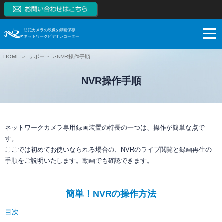
防犯カメラの映像を録画保存
ネットワークビデオレコーダー
HOME
サポート
NVR操作手順
NVRとは
NVRの特長
NVR操作手順
NVRとは
製品一覧
監視カメラはアナログからデジタルへ
NVRの特長
ネットワークカメラとは
ブログ
スマートフォンモニタリング
製品一覧
ネットワークカメラ専用録画装置の特長の一つは、操作が簡単な点で
す。
NVRとDVRの違い
対応カメラ一覧
ご購入検討
1~128CH（RAID対応、大容量対応、高機能）
ブログ
ここでは初めてお使いなられる場合の、NVRのライブ閲覧と録画再生の
手順をご説明いたします。動画でも確認できます。
NVR市場拡大の理由
NVR本体無料保証
【販売終了】4CH（小型）
サポート
お役立ち
ご購入検討
システム構成例
【販売終了】8CH、16CH（PoE内蔵、RAID対応）
導入事例
システム・ケイAIサイトへ
録画保存日数計算
簡単！NVRの操作方法
利用シーン
ネットワークカメラ
技術情報
ダウンロード
SK VMS(ビデオマネージメントシステム)サイトへ
目次