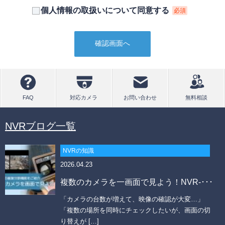
個人情報の取扱いについて同意する
① 本人の同意がある場合
必須
② 法令に基づく場合
③ 個人情報の保護に関する法律及びJISQ：15001によって認められて
いる場合
（この場合においても、適切な社内手続を経て行います）
【個人情報の取扱いを委託する場合について】
当社は、利用目的の達成に必要な範囲内において個人情報の取扱いを第
三者に委託する場合があります。この場合、法令及び当社の基準に従っ
て委託先を選定し、機密保持契約を締結します。委託先に対しては個人
情報の適切な取扱いを監督指導します。
NVRブログ一覧
【個人情報の開示等の請求について】
当社は、開示対象個人情報の「利用目的の通知」「開示」「訂正、追
加、削除」「利用又は提供の拒否」の請求に応じております。
NVRの知識
上記事項を請求される場合は、当社「個人情報窓口」までお知らせくだ
2026.04.23
さい。
複数のカメラを一画面で見よう！NVR-･･･
【個人情報提供の任意性及びその結果について】
当社への個人情報の提供については本人の任意です。ただし、提供頂け
「カメラの台数が増えて、映像の確認が大変…」
ない個人情報の種類によっては、【個人情報の利用目的】に記載した業
「複数の場所を同時にチェックしたいが、画面の切
務ができない場合があります。
り替えが […]