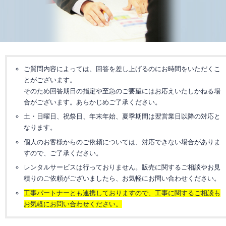
ソフトウエア一覧
NVRの知識
NVRデモサイト
ネットワークカメラサイトへ
NVR過去製品一覧
定期配信メールのご登録
導入までの流れ
システム・ケイサイトへ
ラインナップ一覧
デモ機貸出
対応カメラ一覧
ご質問内容によっては、回答を差し上げるのにお時間をいただくこ
とがございます。
そのため回答期日の指定や至急のご要望にはお応えいたしかねる場
合がございます。あらかじめご了承ください。
土・日曜日、祝祭日、年末年始、夏季期間は翌営業日以降の対応と
なります。
個人のお客様からのご依頼については、対応できない場合がありま
すので、ご了承ください。
レンタルサービスは行っておりません。販売に関するご相談やお見
積りのご依頼がございましたら、お気軽にお問い合わせください。
工事パートナーとも連携しておりますので、工事に関するご相談も
お気軽にお問い合わせください。