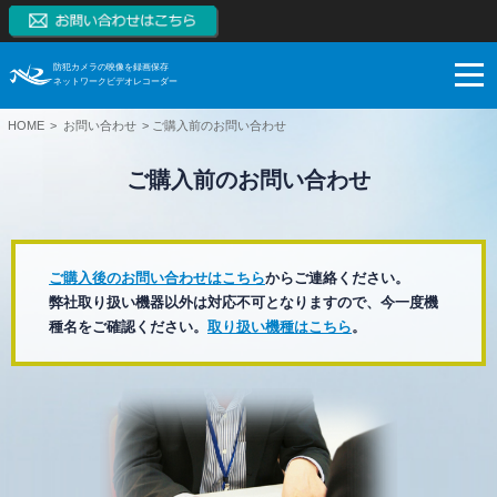
防犯カメラの映像を録画保存
ネットワークビデオレコーダー
HOME
お問い合わせ
ご購入前のお問い合わせ
NVRとは
ご購入前のお問い合わせ
NVRの特長
NVRとは
製品一覧
監視カメラはアナログからデジタルへ
NVRの特長
ネットワークカメラとは
ブログ
スマートフォンモニタリング
製品一覧
ご購入後のお問い合わせはこちら
からご連絡ください。
弊社取り扱い機器以外は対応不可となりますので、
今一度機
NVRとDVRの違い
対応カメラ一覧
ご購入検討
1~128CH（RAID対応、大容量対応、高機能）
ブログ
種名をご確認ください。
取り扱い機種はこちら
。
NVR市場拡大の理由
NVR本体無料保証
【販売終了】4CH（小型）
サポート
お役立ち
ご購入検討
システム構成例
【販売終了】8CH、16CH（PoE内蔵、RAID対応）
導入事例
システム・ケイAIサイトへ
録画保存日数計算
利用シーン
ネットワークカメラ
技術情報
ダウンロード
SK VMS(ビデオマネージメントシステム)サイトへ