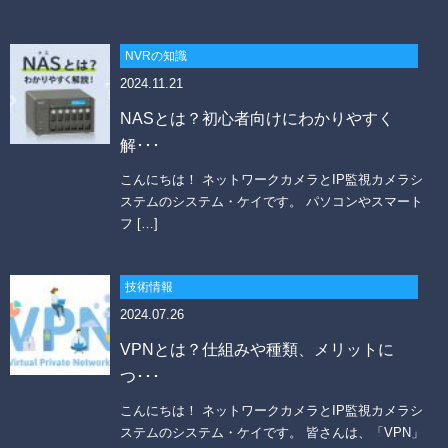
【個人情報に関するお問合せ先】
「開示等のご請求」「苦情・お問合せ」「個人情報保護方針」に関する
NVRの知識
お問合せは下記の窓口にお願いします。
2024.11.21
－個人情報に関するお問合せ先－
〒060-0807 北海道札幌市北区北7条西4丁目1番地2 KDX札幌ビル 7F
NASとは？初心者向けにわかりやすく
株式会社システム・ケイ 「個人情報窓口」
解･･･
TEL：011-299-4416
個人情報保護管理者：管理本部 駒場 諭
こんにちは！ ネットワークカメラとIP監視カメラシ
ステムのシステム・ケイです。 パソコンやスマート
フ […]
技術情報
2024.07.26
VPNとは？仕組みや種類、メリットに
つ･･･
こんにちは！ ネットワークカメラとIP監視カメラシ
ステムのシステム・ケイです。 皆さんは、「VPN」