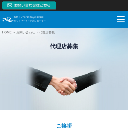
防犯カメラの映像を録画保存
ネットワークビデオレコーダー
HOME
お問い合わせ
代理店募集
NVRとは
代理店募集
NVRの特長
NVRとは
製品一覧
監視カメラはアナログからデジタルへ
NVRの特長
ネットワークカメラとは
ブログ
スマートフォンモニタリング
製品一覧
NVRとDVRの違い
対応カメラ一覧
ご購入検討
1~128CH（RAID対応、大容量対応、高機能）
ブログ
NVR市場拡大の理由
NVR本体無料保証
【販売終了】4CH（小型）
サポート
お役立ち
ご購入検討
システム構成例
【販売終了】8CH、16CH（PoE内蔵、RAID対応）
導入事例
システム・ケイAIサイトへ
録画保存日数計算
利用シーン
ネットワークカメラ
技術情報
ダウンロード
SK VMS(ビデオマネージメントシステム)サイトへ
ご挨拶