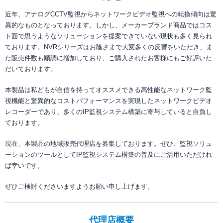
ソフトウエア一覧
NVRの知識
NVRデモサイト
ネットワークカメラサイトへ
近年、アナログCCTV監視からネットワークビデオ監視への転換傾向は驚
NVR過去製品一覧
定期配信メールのご登録
導入までの流れ
システム・ケイサイトへ
異的なものとなっております。しかし、メーカーブランド商品ではコス
ト面で思うようなソリューションを提案できていない現状も多く見られ
ラインナップ一覧
デモ機貸出
ております。NVRシリーズはお陰さまで大変多くの反響をいただき、ま
た販売件数も順調に増加しており、ご購入されたお客様にもご好評いた
対応カメラ一覧
だいております。
本製品は私どもが自信を持ってオススメできる高性能なネットワーク監
視機能と驚異的なコストパフォーマンスを実現したネットワークビデオ
レコーダーであり、多くのIP監視システム構築に寄与していると自負し
ております。
現在、本製品の地域販売代理店を募集しております。ぜひ、監視ソリュ
ーションのツールとしてIP監視システム構築の普及にご活用いただけれ
ば幸いです。
ぜひご検討くださいますようお願い申し上げます。
代理店概要