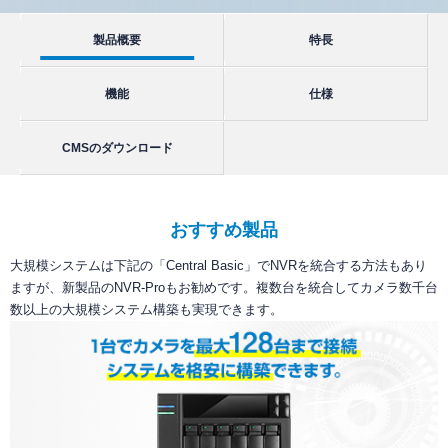
ソフトウエア一覧
NVRの知識
NVRデモサイト
ネットワークカメラサイトへ
製品概要
特長
NVR過去製品一覧
定期配信メールのご登録
導入までの流れ
システム・ケイサイトへ
ラインナップ一覧
デモ機貸出
機能
仕様
対応カメラ一覧
CMSのダウンロード
おすすめ製品
大規模システムは下記の「Central Basic」でNVRを統合する方法もあり
ますが、新製品のNVR-Proもお勧めです。複数台を統合してカメラ数千台
数以上の大規模システム構築も実現できます。