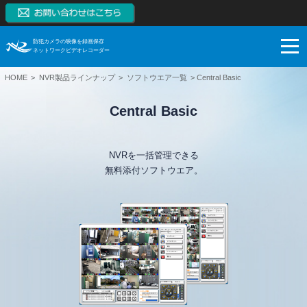
防犯カメラの映像を録画保存
ネットワークビデオレコーダー
HOME
NVR製品ラインナップ
ソフトウエア一覧
Central Basic
NVRとは
Central Basic
NVRの特長
NVRとは
製品一覧
監視カメラはアナログからデジタルへ
NVRの特長
NVRを一括管理できる
ネットワークカメラとは
ブログ
スマートフォンモニタリング
製品一覧
無料添付ソフトウエア。
NVRとDVRの違い
対応カメラ一覧
ご購入検討
1~128CH（RAID対応、大容量対応、高機能）
ブログ
NVR市場拡大の理由
NVR本体無料保証
【販売終了】4CH（小型）
サポート
お役立ち
ご購入検討
システム構成例
【販売終了】8CH、16CH（PoE内蔵、RAID対応）
導入事例
システム・ケイAIサイトへ
録画保存日数計算
利用シーン
ネットワークカメラ
技術情報
ダウンロード
SK VMS(ビデオマネージメントシステム)サイトへ