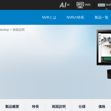
AI
VMS
NV
NVRとは
NVRの特長
製品一覧
Backup
画面説明
製品概要
特長
画面説明
仕様
価格