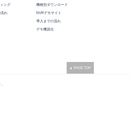
ィング
機種別ダウンロード
の流れ
NVRデモサイト
導入までの流れ
デモ機貸出
▲ PAGE TOP
す。