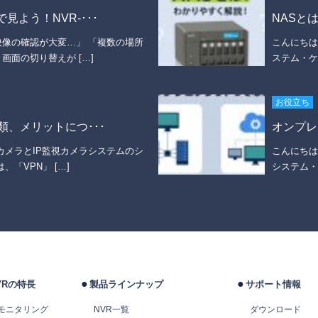
よう！NVR-･･･
NASと
像の確認が大変…」 「複数の場所
こんにちは
画面の切り替えが […]
ステム・ケ
お役立ち
類、メリットにつ･･･
オンプレ
カメラとIP監視カメラシステムのシ
こんにちは
「VPN」 […]
システム・
VRの特長
製品ラインナップ
サポート情報
モニタリング
NVR一覧
ダウンロード