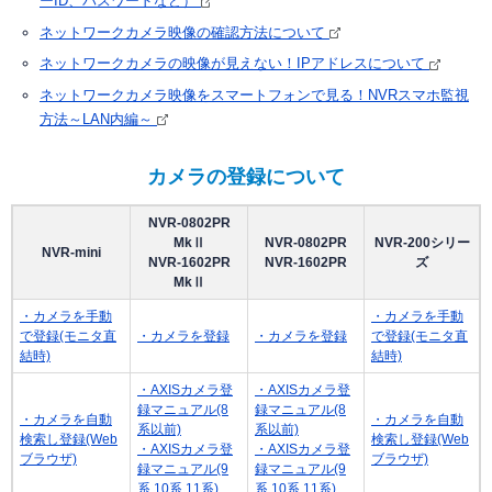
ーID、パスワードなど）
ソフトウエア一覧
NVRの知識
NVRデモサイト
ネットワークカメラサイトへ
ネットワークカメラ映像の確認方法について
NVR過去製品一覧
定期配信メールのご登録
導入までの流れ
システム・ケイサイトへ
ネットワークカメラの映像が見えない！IPアドレスについて
ラインナップ一覧
デモ機貸出
ネットワークカメラ映像をスマートフォンで見る！NVRスマホ監視
方法～LAN内編～
対応カメラ一覧
カメラの登録について
NVR-0802PR
MkⅡ
NVR-0802PR
NVR-200シリー
NVR-mini
NVR-1602PR
NVR-1602PR
ズ
MkⅡ
・カメラを手動
・カメラを手動
で登録(モニタ直
・カメラを登録
・カメラを登録
で登録(モニタ直
結時)
結時)
・AXISカメラ登
・AXISカメラ登
録マニュアル(8
録マニュアル(8
・カメラを自動
・カメラを自動
系以前)
系以前)
検索し登録(Web
検索し登録(Web
・AXISカメラ登
・AXISカメラ登
ブラウザ)
ブラウザ)
録マニュアル(9
録マニュアル(9
系,10系,11系)
系,10系,11系)