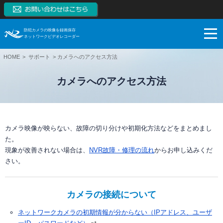
防犯カメラの映像を録画保存
ネットワークビデオレコーダー
HOME
サポート
カメラへのアクセス方法
NVRとは
NVRの特長
カメラへのアクセス方法
NVRとは
製品一覧
監視カメラはアナログからデジタルへ
NVRの特長
ネットワークカメラとは
ブログ
スマートフォンモニタリング
製品一覧
カメラ映像が映らない、故障の切り分けや初期化方法などをまとめまし
た。
NVRとDVRの違い
対応カメラ一覧
ご購入検討
1~128CH（RAID対応、大容量対応、高機能）
ブログ
現象が改善されない場合は、
NVR故障・修理の流れ
からお申し込みくだ
さい。
NVR市場拡大の理由
NVR本体無料保証
【販売終了】4CH（小型）
サポート
お役立ち
ご購入検討
システム構成例
【販売終了】8CH、16CH（PoE内蔵、RAID対応）
導入事例
システム・ケイAIサイトへ
録画保存日数計算
カメラの接続について
利用シーン
ネットワークカメラ
技術情報
ダウンロード
SK VMS(ビデオマネージメントシステム)サイトへ
ネットワークカメラの初期情報が分からない（IPアドレス、ユーザ