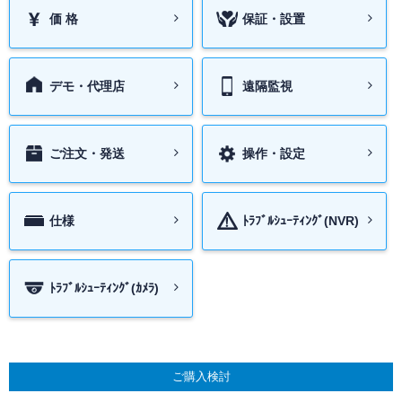
価 格
保証・設置
デモ・代理店
遠隔監視
ご注文・発送
操作・設定
仕様
ﾄﾗﾌﾞﾙｼｭｰﾃｨﾝｸﾞ(NVR)
ﾄﾗﾌﾞﾙｼｭｰﾃｨﾝｸﾞ(ｶﾒﾗ)
ご購入検討