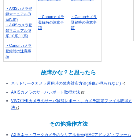
・AXISカメラ登
録マニュアル(8
・Canonカメラ
・Canonカメラ
系以前)
登録時の注意事
登録時の注意事
・AXISカメラ登
項
項
録マニュアル(9
系,10系,11系)
・Canonカメラ
登録時の注意事
項
故障かな？と思ったら
ネットワークカメラ運用時の障害対応方法(映像が見られない)
AXISカメラのサーバレポート取得方法
VIVOTEKカメラのサーバ状態レポート、カメラ設定ファイル取得方
法
その他操作方法
AXISネットワークカメラのシリアル番号(MACアドレス)・ファーム