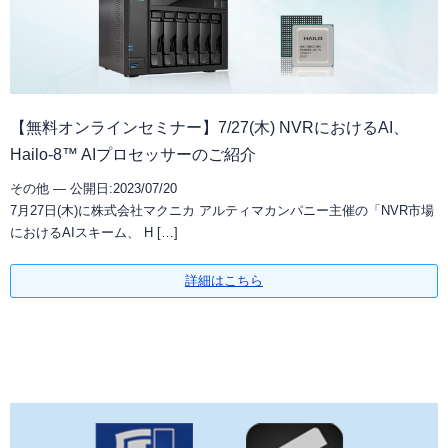
ソフトウエア一覧
NVRの知識
NVRデモサイト
ネットワークカメラサイトへ
NVR過去製品一覧
定期配信メールのご登録
導入までの流れ
システム・ケイサイトへ
ラインナップ一覧
デモ機貸出
【無料オンラインセミナー】7/27(木) NVRにおけるAI、
対応カメラ一覧
Hailo-8™ AIプロセッサーのご紹介
その他 —
公開日:2023/07/20
7月27日(木)に株式会社マクニカ アルティマカンパニー主催の「NVR市場
におけるAIスキーム、 H […]
詳細はこちら