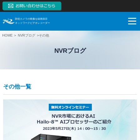
防犯カメラの映像を録画保存
ネットワークビデオレコーダー
HOME
NVRブログ
その他
NVRとは
NVRブログ
NVRの特長
NVRとは
製品一覧
監視カメラはアナログからデジタルへ
NVRの特長
ネットワークカメラとは
ブログ
スマートフォンモニタリング
製品一覧
その他一覧
NVRとDVRの違い
対応カメラ一覧
ご購入検討
1~128CH（RAID対応、大容量対応、高機能）
ブログ
NVR市場拡大の理由
NVR本体無料保証
【販売終了】4CH（小型）
サポート
お役立ち
ご購入検討
システム構成例
【販売終了】8CH、16CH（PoE内蔵、RAID対応）
導入事例
システム・ケイAIサイトへ
録画保存日数計算
利用シーン
ネットワークカメラ
技術情報
ダウンロード
SK VMS(ビデオマネージメントシステム)サイトへ