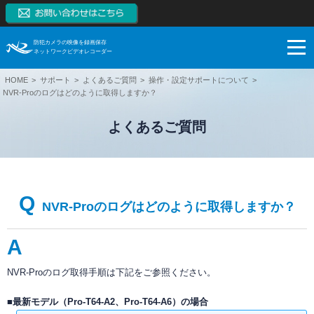
防犯カメラの映像を録画保存
ネットワークビデオレコーダー
HOME
サポート
よくあるご質問
操作・設定サポートについて
NVRとは
NVR-Proのログはどのように取得しますか？
NVRの特長
NVRとは
よくあるご質問
製品一覧
監視カメラはアナログからデジタルへ
NVRの特長
ネットワークカメラとは
ブログ
スマートフォンモニタリング
製品一覧
Q
NVRとDVRの違い
対応カメラ一覧
ご購入検討
1~128CH（RAID対応、大容量対応、高機能）
ブログ
NVR-Proのログはどのように取得しますか？
NVR市場拡大の理由
NVR本体無料保証
【販売終了】4CH（小型）
サポート
お役立ち
ご購入検討
A
システム構成例
【販売終了】8CH、16CH（PoE内蔵、RAID対応）
導入事例
システム・ケイAIサイトへ
録画保存日数計算
NVR-Proのログ取得手順は下記をご参照ください。
利用シーン
ネットワークカメラ
技術情報
ダウンロード
SK VMS(ビデオマネージメントシステム)サイトへ
■最新モデル（Pro-T64-A2、Pro-T64-A6）の場合