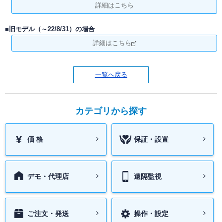
ソフトウエア一覧
NVRの知識
NVRデモサイト
ネットワークカメラサイトへ
詳細はこちら
NVR過去製品一覧
定期配信メールのご登録
導入までの流れ
システム・ケイサイトへ
■旧モデル（～22/8/31）の場合
ラインナップ一覧
デモ機貸出
詳細はこちら
対応カメラ一覧
一覧へ戻る
カテゴリから探す
価 格
保証・設置
デモ・代理店
遠隔監視
ご注文・発送
操作・設定