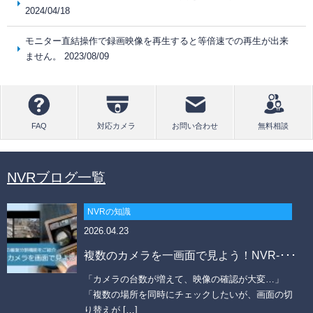
2024/04/18
モニター直結操作で録画映像を再生すると等倍速での再生が出来
ません。 2023/08/09
NVRブログ一覧
NVRの知識
2026.04.23
複数のカメラを一画面で見よう！NVR-･･･
「カメラの台数が増えて、映像の確認が大変…」
「複数の場所を同時にチェックしたいが、画面の切
り替えが […]