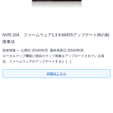
ソフトウエア一覧
NVRの知識
NVRデモサイト
ネットワークカメラサイトへ
NVR過去製品一覧
定期配信メールのご登録
導入までの流れ
システム・ケイサイトへ
ラインナップ一覧
デモ機貸出
対応カメラ一覧
NVR-204 ファームウェア1.3.9.69455アップデート時の制
限事項
技術情報 —
公開日:2014/04/25 最終更新日:2016/09/28
ローカルマップ機能に独自のマップ画像をアップロードされている場
合、ファームウェアのアップデートすると […]
詳細はこちら