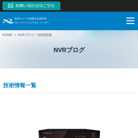
防犯カメラの映像を録画保存
ネットワークビデオレコーダー
HOME
NVRブログ
技術情報
NVRとは
NVRブログ
NVRの特長
NVRとは
製品一覧
監視カメラはアナログからデジタルへ
NVRの特長
ネットワークカメラとは
ブログ
スマートフォンモニタリング
製品一覧
技術情報一覧
NVRとDVRの違い
対応カメラ一覧
ご購入検討
1~128CH（RAID対応、大容量対応、高機能）
ブログ
NVR市場拡大の理由
NVR本体無料保証
【販売終了】4CH（小型）
サポート
お役立ち
ご購入検討
システム構成例
【販売終了】8CH、16CH（PoE内蔵、RAID対応）
導入事例
システム・ケイAIサイトへ
録画保存日数計算
利用シーン
ネットワークカメラ
技術情報
ダウンロード
SK VMS(ビデオマネージメントシステム)サイトへ